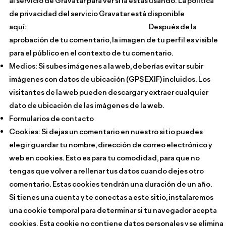
al servicio de Gravatar para ver si la estás usando. La política
de privacidad del servicio Gravatar está disponible
aquí:
https://automattic.com/privacy/
Después de la
aprobación de tu comentario, la imagen de tu perfil es visible
para el público en el contexto de tu comentario.
Medios: Si subes imágenes a la web, deberías evitar subir
imágenes con datos de ubicación (GPS EXIF) incluidos. Los
visitantes de la web pueden descargar y extraer cualquier
dato de ubicación de las imágenes de la web.
Formularios de contacto
Cookies: Si dejas un comentario en nuestro sitio puedes
elegir guardar tu nombre, dirección de correo electrónico y
web en cookies. Esto es para tu comodidad, para que no
tengas que volver a rellenar tus datos cuando dejes otro
comentario. Estas cookies tendrán una duración de un año.
Si tienes una cuenta y te conectas a este sitio, instalaremos
una cookie temporal para determinar si tu navegador acepta
cookies. Esta cookie no contiene datos personales y se elimina