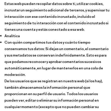
Estas web pueden recopilar datos sobre ti, utilizar cookies,
incrustar un seguimiento adicional de terceros, y supervisar tu
interacción con ese contenido incrustado, incluido el
seguimiento de tu interacción con el contenido incrustado si
tienes una cuenta y estás conectado a esa web.
Analítica
Con quién compartimos tus datos y cuánto tiempo
conservamos tus datos: Si dejas un comentario, el comentario
y sus metadatos se conservan indefinidamente. Esto es para
que podamos reconocer y aprobar comentarios sucesivos
automáticamente, en lugar de mantenerlos en una cola de
moderación.
De los usuarios que se registran en nuestra web (si los hay),
también almacenamos la información personal que
proporcionan en su perfil de usuario. Todos los usuarios
pueden ver, editar o eliminar su información personal en
cualquier momento (excepto que no pueden cambiar su